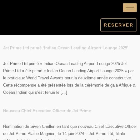
RESERVER
Jet Prime Ltd primé ‘Indian Ocean Leading Airport Lounge 2025’
Jet Prime Ltd primé « Indian Ocean Leading Airport Lounge 2025 Jet
Prime Ltd a été primé « Indian Ocean Leading Airport Lounge 2025 » par
le prstigieux World Travel Awards pour la deuxième année consécutive.
Cette récompense a été présentée lors de la cérémonie de gala Afrique &
Océan Indien qui s’est tenue le […]
Nouveau Chief Executive Officer de Jet Prime
Nomination de Siven Chellen en tant que nouveau Chief Executive Officer
de Jet Prime Plaine Magnien, le 14 juin 2024 – Jet Prime Ltd, filiale