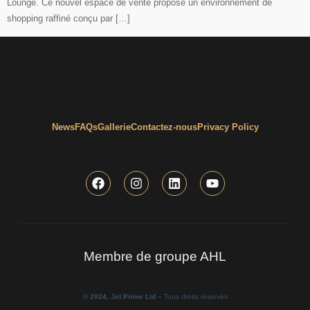
Lounge. Ce nouvel espace de vente propose un environnement de
shopping raffiné conçu par […]
News
FAQs
Gallerie
Contactez-nous
Privacy Policy
Membre de groupe AHL
© 2024, Jet Prime Ltd –
Tous droits réservés