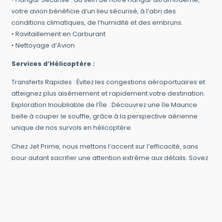
votre avion bénéficie d’un lieu sécurisé, à l’abri des
conditions climatiques, de l’humidité et des embruns.
• Ravitaillement en Carburant
• Nettoyage d’Avion
Services d’Hélicoptère :
Transferts Rapides : Évitez les congestions aéroportuaires et
atteignez plus aisémement et rapidement votre destination.
Exploration Inoubliable de l’Île : Découvrez une île Maurice
belle à couper le souffle, grâce à la perspective aérienne
unique de nos survols en hélicoptère.
Chez Jet Prime, nous mettons l’accent sur l’efficacité, sans
pour autant sacrifier une attention extrême aux détails. Soyez
tranquille: nous prenons soin de votre avion avec expertise et
précision, en vous assurant une expérience fluide et sans
stress.
Nous avons également une solide expérience dans la
gestion des vols de crise, des vols de missions diplomatiques